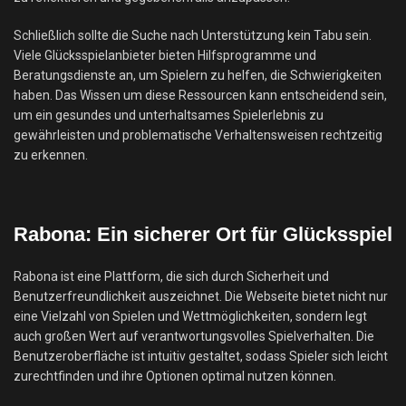
Schließlich sollte die Suche nach Unterstützung kein Tabu sein.
Viele Glücksspielanbieter bieten Hilfsprogramme und
Beratungsdienste an, um Spielern zu helfen, die Schwierigkeiten
haben. Das Wissen um diese Ressourcen kann entscheidend sein,
um ein gesundes und unterhaltsames Spielerlebnis zu
gewährleisten und problematische Verhaltensweisen rechtzeitig
zu erkennen.
Rabona: Ein sicherer Ort für Glücksspiel
Rabona ist eine Plattform, die sich durch Sicherheit und
Benutzerfreundlichkeit auszeichnet. Die Webseite bietet nicht nur
eine Vielzahl von Spielen und Wettmöglichkeiten, sondern legt
auch großen Wert auf verantwortungsvolles Spielverhalten. Die
Benutzeroberfläche ist intuitiv gestaltet, sodass Spieler sich leicht
zurechtfinden und ihre Optionen optimal nutzen können.