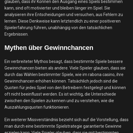
glauben, dass ihr Können den Ausgang eines Spiels bestimmen
kann, sind oft motivierter und bleiben länger im Spiel. Sie
analysieren ihre Entscheidungen und versuchen, aus Fehlern zu
lernen. Diese Denkweise kann letztendlich zu einer positiveren
Spielerfahrung führen, unabhängig von den tatsächlichen
Ergebnissen.
Mythen über Gewinnchancen
Ein verbreiteter Mythos besagt, dass bestimmte Spiele bessere
Gewinnchancen bieten als andere. Viele Spieler glauben, dass sie
durch das Wählen bestimmter Spiele, wie im rabona casino, ihre
Gewinnchancen erhöhen können. Tatsächlich jedoch sind die
Quoten für jedes Spiel von den Betreibern festgelegt und können
oft nicht beeinflusst werden. Es ist wichtig, die Unterschiede
zwischen den Spielen zu kennen und zu verstehen, wie die
Auszahlungsquoten funktionieren.
Ein weiterer Missverständnis bezieht sich auf die Vorstellung, dass
man durch eine bestimmte Spielstrategie garantierte Gewinne
erzielen kann. Viele Spieler glauben, dass sie mit bestimmten