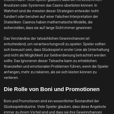
Ansätzen oder Systemen das Casino überlisten können. In
Wahrheit sind die meisten dieser Strategien entweder nicht
fundiert oder beruhen auf einer falschen Interpretation der
Statistiken. Casinos haben mathematische Modelle, die
sicherstellen, dass sie auf lange Sicht immer gewinnen.
Das Verständnis der tatsächlichen Gewinnchancen ist
entscheidend, um verantwortungsvoll zu spielen. Spieler sollten
sich bewusst sein, dass Glücksspiel in erster Linie als Unterhaltung
und nicht als Möglichkeit zur Geldverdienung betrachtet werden
sollte. Das Ignorieren dieser Tatsache kann zu erheblichen
finanziellen und emotionalen Problemen führen, wenn die Spieler
anfangen, mehr zu riskieren, als sie sich leisten können zu
verlieren.
Die Rolle von Boni und Promotionen
Boni und Promotionen sind ein wesentlicher Bestandteil der
Glücksspielindustrie. Viele Spieler glauben, dass diese Angebote
immer zu ihrem Vorteil sind und dass sie ihre Gewinnchancen