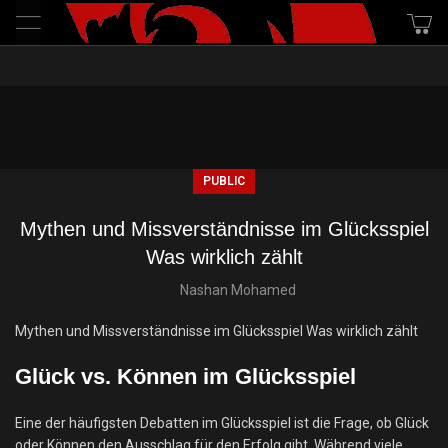
PUBLIC
Mythen und Missverständnisse im Glücksspiel
Was wirklich zählt
Nashan Mohamed
Mythen und Missverständnisse im Glücksspiel Was wirklich zählt
Glück vs. Können im Glücksspiel
Eine der häufigsten Debatten im Glücksspiel ist die Frage, ob Glück
oder Können den Ausschlag für den Erfolg gibt. Während viele