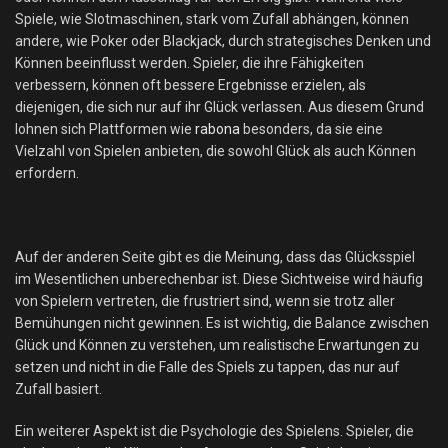
Spiele, wie Slotmaschinen, stark vom Zufall abhängen, können
andere, wie Poker oder Blackjack, durch strategisches Denken und
Können beeinflusst werden. Spieler, die ihre Fähigkeiten
verbessern, können oft bessere Ergebnisse erzielen, als
diejenigen, die sich nur auf ihr Glück verlassen. Aus diesem Grund
lohnen sich Plattformen wie
rabona
besonders, da sie eine
Vielzahl von Spielen anbieten, die sowohl Glück als auch Können
erfordern.
Auf der anderen Seite gibt es die Meinung, dass das Glücksspiel
im Wesentlichen unberechenbar ist. Diese Sichtweise wird häufig
von Spielern vertreten, die frustriert sind, wenn sie trotz aller
Bemühungen nicht gewinnen. Es ist wichtig, die Balance zwischen
Glück und Können zu verstehen, um realistische Erwartungen zu
setzen und nicht in die Falle des Spiels zu tappen, das nur auf
Zufall basiert.
Ein weiterer Aspekt ist die Psychologie des Spielens. Spieler, die