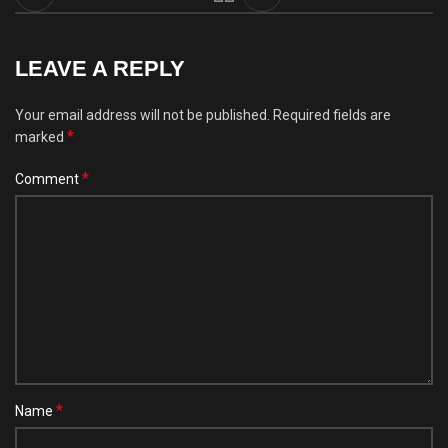
LEAVE A REPLY
Your email address will not be published.
Required fields are
*
marked
*
Comment
*
Name