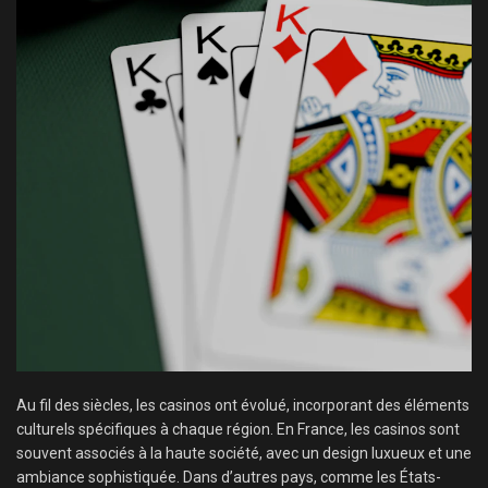
Au fil des siècles, les casinos ont évolué, incorporant des éléments
culturels spécifiques à chaque région. En France, les casinos sont
souvent associés à la haute société, avec un design luxueux et une
ambiance sophistiquée. Dans d’autres pays, comme les États-