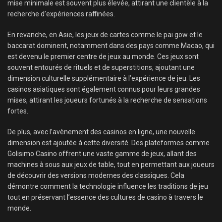
mise minimale est souvent plus élevée, attirant une clientèle à la
recherche d’expériences raffinées.
En revanche, en Asie, les jeux de cartes comme le pai gow et le
baccarat dominent, notamment dans des pays comme Macao, qui
est devenu le premier centre de jeux au monde. Ces jeux sont
souvent entourés de rituels et de superstitions, ajoutant une
dimension culturelle supplémentaire à l’expérience de jeu. Les
casinos asiatiques sont également connus pour leurs grandes
mises, attirant les joueurs fortunés à la recherche de sensations
fortes.
De plus, avec l’avènement des casinos en ligne, une nouvelle
dimension est ajoutée à cette diversité. Des plateformes comme
Golisimo Casino offrent une vaste gamme de jeux, allant des
machines à sous aux jeux de table, tout en permettant aux joueurs
de découvrir des versions modernes des classiques. Cela
démontre comment la technologie influence les traditions de jeu
tout en préservant l’essence des cultures de casino à travers le
monde.