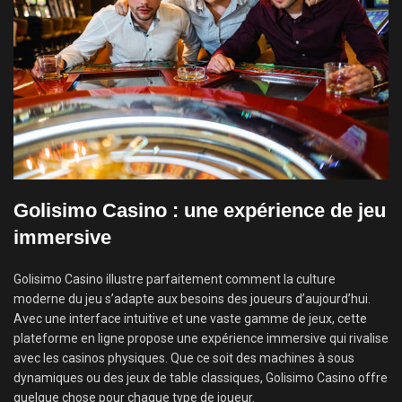
Golisimo Casino : une expérience de jeu
immersive
Golisimo Casino illustre parfaitement comment la culture
moderne du jeu s’adapte aux besoins des joueurs d’aujourd’hui.
Avec une interface intuitive et une vaste gamme de jeux, cette
plateforme en ligne propose une expérience immersive qui rivalise
avec les casinos physiques. Que ce soit des machines à sous
dynamiques ou des jeux de table classiques, Golisimo Casino offre
quelque chose pour chaque type de joueur.