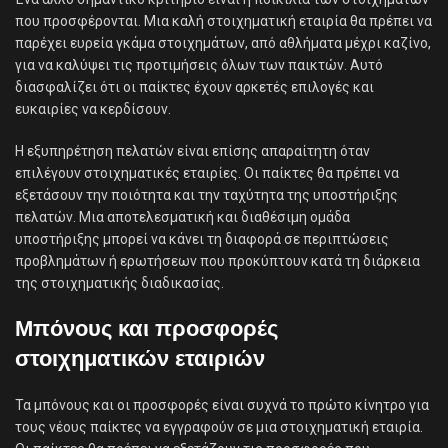
που προσφέρονται. Μια καλή στοιχηματική εταιρία θα πρέπει να
παρέχει ευρεία γκάμα στοιχημάτων, από αθλήματα μέχρι καζίνο,
για να καλύψει τις προτιμήσεις όλων των παικτών. Αυτό
διασφαλίζει ότι οι παίκτες έχουν αρκετές επιλογές και
ευκαιρίες να κερδίσουν.
Η εξυπηρέτηση πελατών είναι επίσης απαραίτητη όταν
επιλέγουν στοιχηματικές εταιρίες. Οι παίκτες θα πρέπει να
εξετάσουν την ποιότητα και την ταχύτητα της υποστήριξης
πελατών. Μια αποτελεσματική και διαθέσιμη ομάδα
υποστήριξης μπορεί να κάνει τη διαφορά σε περιπτώσεις
προβλημάτων ή ερωτήσεων που προκύπτουν κατά τη διάρκεια
της στοιχηματικής διαδικασίας.
Μπόνους και προσφορές
στοιχηματικών εταιριών
Τα μπόνους και οι προσφορές είναι συχνά το πρώτο κίνητρο για
τους νέους παίκτες να εγγραφούν σε μια στοιχηματική εταιρία.