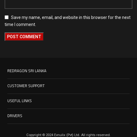
Save my name, email, and website in this browser for the next
time I comment.
REDRAGON SRI LANKA
CUSTOMER SUPPORT
USEFUL LINKS
DRIVERS
Copyright © 2024 Evnulix (Pvt) Ltd. All rights reserved.