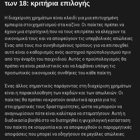
των 18: κριτήρια επιλογής
Η διαχείριση χρημάτων είναι κλειδί για μια επιτυχημένη
εμπειρία στοιχηματισμού στα καζίνο. Οι παίκτες πρέπει να
έχουν μια στρατηγική που να τους επιτρέπει να ελέγχουν τα
οικονομικά τους και να αποφεύγουν τις υπερβολικές απώλειες.
Ένας από τους πιο συνηθισμένους τρόπους για να επιτευχθεί
αυτό είναι ο καθορισμός ενός αυστηρού προϋπολογισμού πριν
από την έναρξη του παιχνιδιού. Αυτός ο προϋπολογισμός θα
πρέπει να είναι ρεαλιστικός και να λαμβάνει υπόψη τις
προσωπικές οικονομικές συνθήκες του κάθε παίκτη.
Ένας άλλος σημαντικός παράγοντας στη διαχείριση χρημάτων
είναι η παρακολούθηση των κερδών και των απωλειών. Οι
παίκτες θα πρέπει να κρατούν αναλυτικά αρχεία για τις
στοιχηματικές τους δραστηριότητες, ώστε να μπορούν να
αναγνωρίσουν πότε είναι καλύτερα να σταματήσουν. Αυτή η
διαδικασία βοηθά στο να διατηρηθεί η ψυχολογική κατάσταση
του παίκτη σε ισορροπία και να αποφευχθούν οι παρορμητικές
αποφάσεις που μπορεί να οδηγήσουν σε μεγάλες απώλειες.