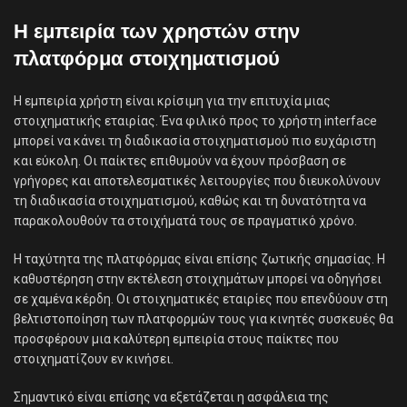
Η εμπειρία των χρηστών στην
πλατφόρμα στοιχηματισμού
Η εμπειρία χρήστη είναι κρίσιμη για την επιτυχία μιας
στοιχηματικής εταιρίας. Ένα φιλικό προς το χρήστη interface
μπορεί να κάνει τη διαδικασία στοιχηματισμού πιο ευχάριστη
και εύκολη. Οι παίκτες επιθυμούν να έχουν πρόσβαση σε
γρήγορες και αποτελεσματικές λειτουργίες που διευκολύνουν
τη διαδικασία στοιχηματισμού, καθώς και τη δυνατότητα να
παρακολουθούν τα στοιχήματά τους σε πραγματικό χρόνο.
Η ταχύτητα της πλατφόρμας είναι επίσης ζωτικής σημασίας. Η
καθυστέρηση στην εκτέλεση στοιχημάτων μπορεί να οδηγήσει
σε χαμένα κέρδη. Οι στοιχηματικές εταιρίες που επενδύουν στη
βελτιστοποίηση των πλατφορμών τους για κινητές συσκευές θα
προσφέρουν μια καλύτερη εμπειρία στους παίκτες που
στοιχηματίζουν εν κινήσει.
Σημαντικό είναι επίσης να εξετάζεται η ασφάλεια της