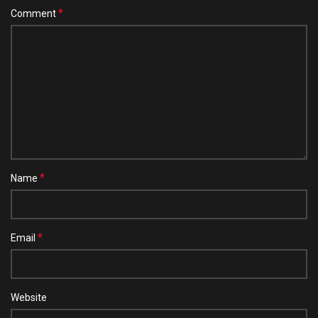
*
Comment
*
Name
*
Email
Website