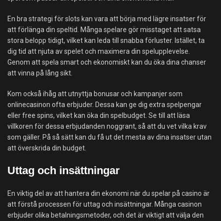
En bra strategi för slots kan vara att börja med lägre insatser för
att förlänga din speltid. Många spelare gör misstaget att satsa
stora belopp tidigt, vilket kan leda till snabba förluster. Istället, ta
dig tid att njuta av spelet och maximera din spelupplevelse.
Genom att spela smart och ekonomiskt kan du öka dina chanser
att vinna på lång sikt.
Kom också ihåg att utnyttja bonusar och kampanjer som
onlinecasinon ofta erbjuder. Dessa kan ge dig extra spelpengar
eller free spins, vilket kan öka din spelbudget. Se till att läsa
villkoren för dessa erbjudanden noggrant, så att du vet vilka krav
som gäller. På så sätt kan du få ut det mesta av dina insatser utan
att överskrida din budget.
Uttag och insättningar
En viktig del av att hantera din ekonomi när du spelar på casino är
att förstå processen för uttag och insättningar. Många casinon
erbjuder olika betalningsmetoder, och det är viktigt att välja den