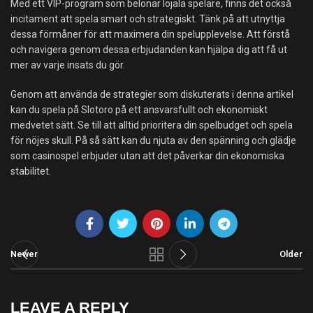
Med ett VIP-program som belönar lojala spelare, finns det också
incitament att spela smart och strategiskt. Tänk på att utnyttja
dessa förmåner för att maximera din spelupplevelse. Att förstå
och navigera genom dessa erbjudanden kan hjälpa dig att få ut
mer av varje insats du gör.
Genom att använda de strategier som diskuterats i denna artikel
kan du spela på Slotoro på ett ansvarsfullt och ekonomiskt
medvetet sätt. Se till att alltid prioritera din spelbudget och spela
för nöjes skull. På så sätt kan du njuta av den spänning och glädje
som casinospel erbjuder utan att det påverkar din ekonomiska
stabilitet.
Newer
Older
LEAVE A REPLY