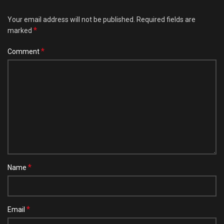
Your email address will not be published.
Required fields are
*
marked
*
Comment
*
Name
*
Email