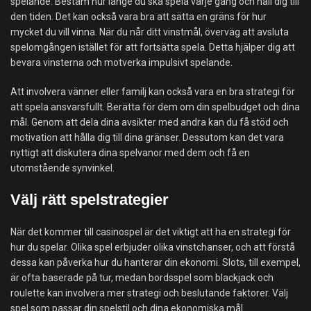
spelande. Bestäm hur länge du ska spela varje gång och håll dig till
den tiden. Det kan också vara bra att sätta en gräns för hur
mycket du vill vinna. När du når ditt vinstmål, överväg att avsluta
spelomgången istället för att fortsätta spela. Detta hjälper dig att
bevara vinsterna och motverka impulsivt spelande.
Att involvera vänner eller familj kan också vara en bra strategi för
att spela ansvarsfullt. Berätta för dem om din spelbudget och dina
mål. Genom att dela dina avsikter med andra kan du få stöd och
motivation att hålla dig till dina gränser. Dessutom kan det vara
nyttigt att diskutera dina spelvanor med dem och få en
utomstående synvinkel.
Välj rätt spelstrategier
När det kommer till casinospel är det viktigt att ha en strategi för
hur du spelar. Olika spel erbjuder olika vinstchanser, och att förstå
dessa kan påverka hur du hanterar din ekonomi. Slots, till exempel,
är ofta baserade på tur, medan bordsspel som blackjack och
roulette kan involvera mer strategi och beslutande faktorer. Välj
spel som passar din spelstil och dina ekonomiska mål.