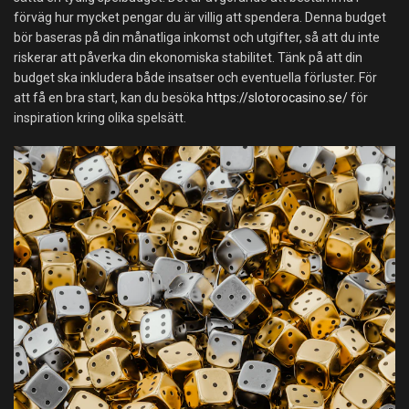
förväg hur mycket pengar du är villig att spendera. Denna budget
bör baseras på din månatliga inkomst och utgifter, så att du inte
riskerar att påverka din ekonomiska stabilitet. Tänk på att din
budget ska inkludera både insatser och eventuella förluster. För
att få en bra start, kan du besöka
https://slotorocasino.se/
för
inspiration kring olika spelsätt.