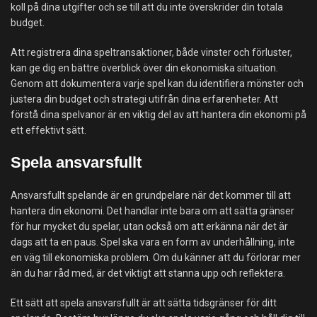
koll på dina utgifter och se till att du inte överskrider din totala
budget.
Att registrera dina speltransaktioner, både vinster och förluster,
kan ge dig en bättre överblick över din ekonomiska situation.
Genom att dokumentera varje spel kan du identifiera mönster och
justera din budget och strategi utifrån dina erfarenheter. Att
förstå dina spelvanor är en viktig del av att hantera din ekonomi på
ett effektivt sätt.
Spela ansvarsfullt
Ansvarsfullt spelande är en grundpelare när det kommer till att
hantera din ekonomi. Det handlar inte bara om att sätta gränser
för hur mycket du spelar, utan också om att erkänna när det är
dags att ta en paus. Spel ska vara en form av underhållning, inte
en väg till ekonomiska problem. Om du känner att du förlorar mer
än du har råd med, är det viktigt att stanna upp och reflektera.
Ett sätt att spela ansvarsfullt är att sätta tidsgränser för ditt