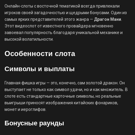
Онлайн-слоты с восточной тематикой всегда привлекали
игроков своей загадочностью и щедрыми бонусами. Один из
самых ярких представителей этого жанра —
Драгон Мани
.
Этот видеослот от известного провайдера мгновенно
завоевал популярность благодаря уникальной механике и
высокой волатильности.
Особенности слота
Символы и выплаты
Главная фишка игры — это, конечно, сам золотой дракон. Он
выступает не только как символ удачи, но и как множитель. В
слоте есть стандартные карточные символы, но реальные
выигрыши приносят изображения китайских фонариков,
монет и иероглифов.
Бонусные раунды