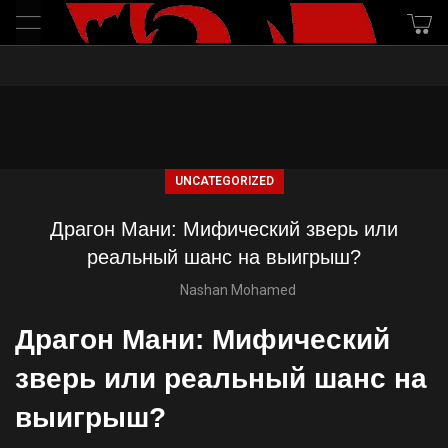
UNCATEGORIZED
Драгон Мани: Мифический зверь или
реальный шанс на выигрыш?
Nashan Mohamed
Драгон Мани: Мифический
зверь или реальный шанс на
выигрыш?