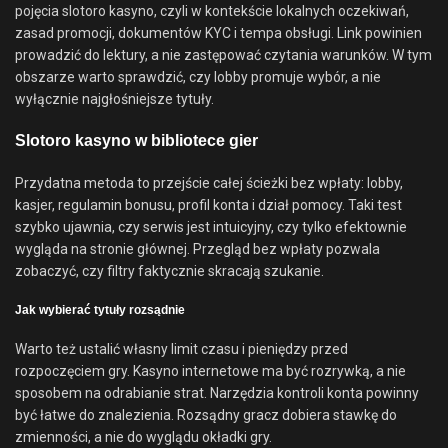
pojęcia slotoro kasyno, czyli w kontekście lokalnych oczekiwań,
zasad promocji, dokumentów KYC i tempa obsługi. Link powinien
prowadzić do lektury, a nie zastępować czytania warunków. W tym
obszarze warto sprawdzić, czy lobby promuje wybór, a nie
wyłącznie najgłośniejsze tytuły.
Slotoro kasyno w bibliotece gier
Przydatna metoda to przejście całej ścieżki bez wpłaty: lobby,
kasjer, regulamin bonusu, profil konta i dział pomocy. Taki test
szybko ujawnia, czy serwis jest intuicyjny, czy tylko efektownie
wygląda na stronie głównej. Przegląd bez wpłaty pozwala
zobaczyć, czy filtry faktycznie skracają szukanie.
Jak wybierać tytuły rozsądnie
Warto też ustalić własny limit czasu i pieniędzy przed
rozpoczęciem gry. Kasyno internetowe ma być rozrywką, a nie
sposobem na odrabianie strat. Narzędzia kontroli konta powinny
być łatwe do znalezienia. Rozsądny gracz dobiera stawkę do
zmienności, a nie do wyglądu okładki gry.